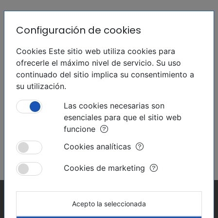
Apartamento
REVENTA
Torrevieja, Nueva Torrevieja
Configuración de cookies
Cookies Este sitio web utiliza cookies para
2
53 m
x1
hasta 3km
ofrecerle el máximo nivel de servicio. Su uso
continuado del sitio implica su consentimiento a
2
53 m
2 dormitorios
129 900 €
su utilización.
Las cookies necesarias son
esenciales para que el sitio web
funcione
Cookies analíticas
Cookies de marketing
Acepto la seleccionada