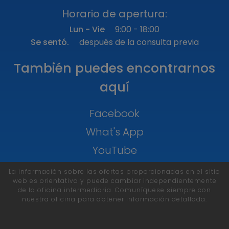
Horario de apertura:
Lun - Vie
9:00 - 18:00
Se sentó.
después de la consulta previa
También puedes encontrarnos
aquí
Facebook
What's App
YouTube
La información sobre las ofertas proporcionadas en el sitio
web es orientativa y puede cambiar independientemente
de la oficina intermediaria. Comuníquese siempre con
nuestra oficina para obtener información detallada.