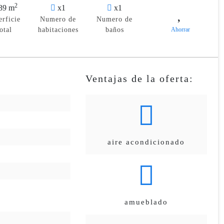
2
39 m
x1
x1
erficie
Numero de
Numero de
otal
habitaciones
baños
Ahorrar
Ventajas de la oferta:
aire acondicionado
amueblado