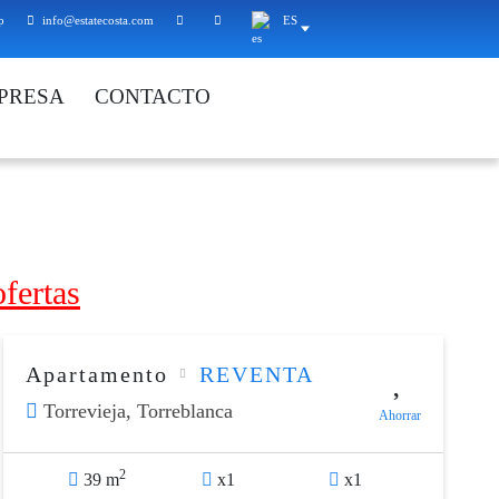
p
info@estatecosta.com
ES
PRESA
CONTACTO
ofertas
Apartamento
REVENTA
Torrevieja,
Torreblanca
Ahorrar
2
39 m
x1
x1