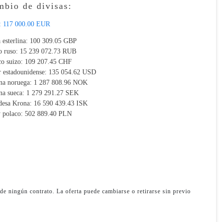
bio de divisas:
:
117 000.00 EUR
 esterlina:
100 309.05 GBP
o ruso:
15 239 072.73 RUB
co suizo:
109 207.45 CHF
r estadounidense:
135 054.62 USD
na noruega:
1 287 808.96 NOK
na sueca:
1 279 291.27 SEK
ndesa Krona:
16 590 439.43 ISK
y polaco:
502 889.40 PLN
de ningún contrato. La oferta puede cambiarse o retirarse sin previo