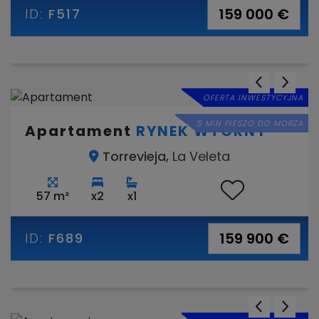
159 000 €
ID:
F517
OFERTA INWESTYCYJNA
5 MIN PIESZO DO MORZA
Apartament
RYNEK WTÓRNY
Torrevieja,
La Veleta
57 m²
x2
x1
159 900 €
ID:
F689