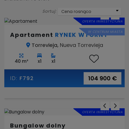
Sortuj:
Cena rosnąco
OFERTA INWESTYCYJNA
W CENTRUM MIASTA
Apartament
RYNEK WTÓRNY
Torrevieja,
Nueva Torrevieja
40 m²
x1
x1
104 900 €
ID:
F792
OFERTA INWESTYCYJNA
Bungalow dolny