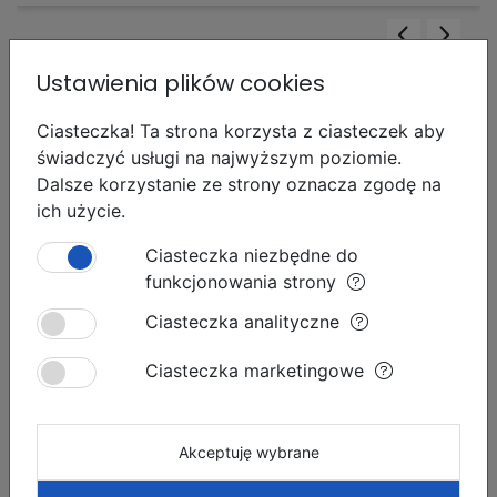
OFERTA INWESTYCYJNA
Ustawienia plików cookies
Apartament
RYNEK PIERWOTNY
Ciasteczka! Ta strona korzysta z ciasteczek aby
Torrevieja,
Centro Ciudad
świadczyć usługi na najwyższym poziomie.
Dalsze korzystanie ze strony oznacza zgodę na
ich użycie.
35 m²
x1
x1
Ciasteczka niezbędne do
167 500 €
ID:
17138
funkcjonowania strony
Ciasteczka analityczne
Ciasteczka marketingowe
OFERTA INWESTYCYJNA
Akceptuję wybrane
Bliźniak
RYNEK WTÓRNY