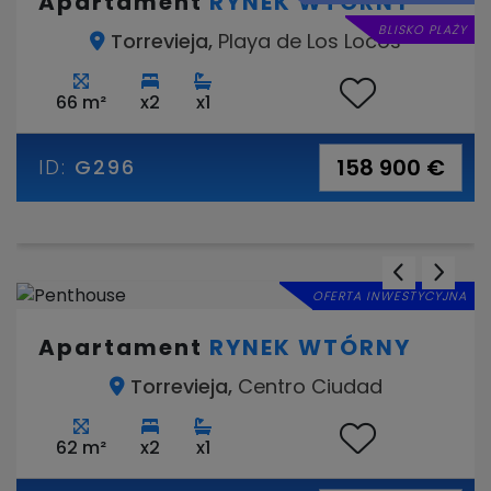
Apartament
RYNEK WTÓRNY
BLISKO PLAŻY
Torrevieja,
Playa de Los Locos
66 m²
x2
x1
158 900 €
ID:
G296
OFERTA INWESTYCYJNA
Apartament
RYNEK WTÓRNY
Torrevieja,
Centro Ciudad
62 m²
x2
x1