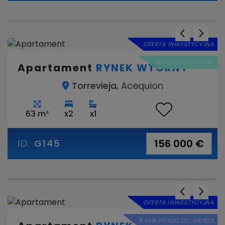
OFERTA INWESTYCYJNA
WIDOK NA JEZIORO
Apartament
RYNEK WTÓRNY
Torrevieja,
Acequion
63 m²
x2
x1
156 000 €
ID:
G145
OFERTA INWESTYCYJNA
5 MIN PIESZO DO MORZA