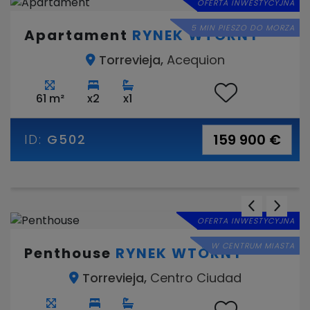
OFERTA INWESTYCYJNA
5 MIN PIESZO DO MORZA
Apartament
RYNEK WTÓRNY
Torrevieja,
Acequion
61 m²
x2
x1
159 900 €
ID:
G502
OFERTA INWESTYCYJNA
W CENTRUM MIASTA
Penthouse
RYNEK WTÓRNY
Torrevieja,
Centro Ciudad