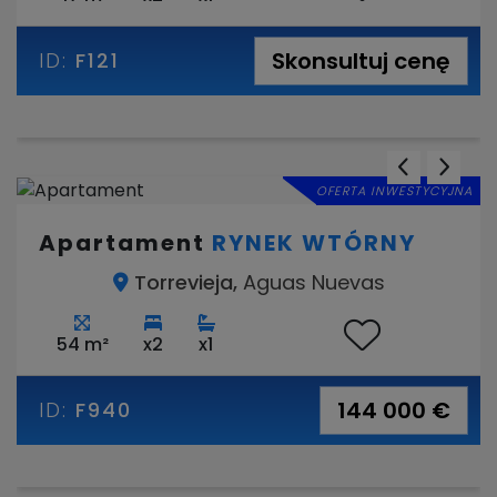
Skonsultuj cenę
ID:
F121
OFERTA INWESTYCYJNA
Apartament
RYNEK WTÓRNY
Torrevieja,
Aguas Nuevas
54 m²
x2
x1
144 000 €
ID:
F940