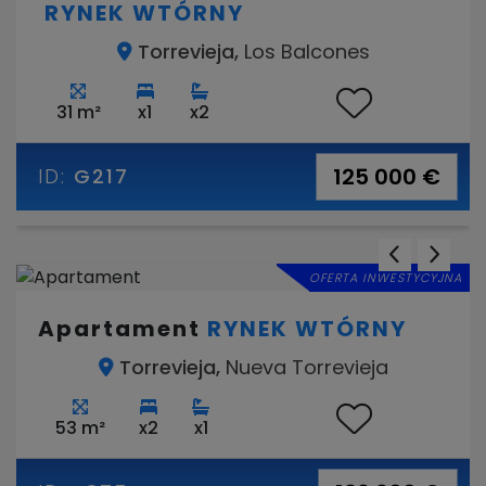
RYNEK WTÓRNY
Torrevieja,
Los Balcones
31 m²
x1
x2
125 000 €
ID:
G217
OFERTA INWESTYCYJNA
Apartament
RYNEK WTÓRNY
Torrevieja,
Nueva Torrevieja
53 m²
x2
x1