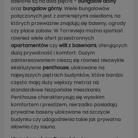
dzielone są na dwa piętra –
bungalow dolny
oraz
bungalow górny
. Wiele bungalowów
połączonych jest z zamkniętymi osiedlami, na
których przeważnie znajdują się baseny, ogrody
czy place zabaw. W Torrevieja można spotkać
również wiele ofert przestronnych
apartamentów
czy
willi z basenami
, oferujących
dużą prywatność i komfort. Dużym
zainteresowaniem cieszą się również niezwykle
ekskluzywne
penthouse
, ulokowane na
najwyższych piętrach budynków, które bardzo
często mają duży większy metraż niż
standardowe hiszpańskie mieszkania.
Penthouse charakteryzują się wysokim
komfortem i prestiżem, nierzadko posiadają
prywatne baseny ulokowane na szczycie
budynku czy udogodnienia takie jak prywatna
siłownia czy sauna.