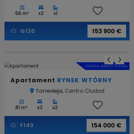
56 m²
x2
x1
153 900 €
ID:
G130
OFERTA INWESTYCYJNA
Apartament
RYNEK WTÓRNY
Torrevieja,
Centro Ciudad
81 m²
x3
x2
154 000 €
ID:
F143