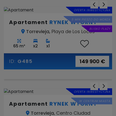
OFERTA INWESTYCYJNA
5 MIN PIESZO DO MORZA
Apartament
RYNEK WTÓRNY
BLISKO PLAŻY
Torrevieja,
Playa de Los Locos
65 m²
x2
x1
149 900 €
ID:
G485
OFERTA INWESTYCYJNA
W CENTRUM MIASTA
Apartament
RYNEK WTÓRNY
Torrevieja,
Centro Ciudad