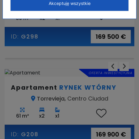
Torrevieja,
Torreta
Akceptuję wszystkie
80 m²
x2
x1
169 500 €
ID:
G298
OFERTA INWESTYCYJNA
Apartament
RYNEK WTÓRNY
Torrevieja,
Centro Ciudad
61 m²
x2
x1
169 900 €
ID:
G208