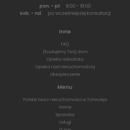
pon. - pt
9:00 - 18:00
sob. - nd.
po wcześniejszej konsultacji
Inne
FAQ
Zbudujemy Twój dom
Opieka adwokata
Opieka nad nieruchomością
Ubezpieczenie
Menu
Polskie biuro nieruchomości w Torrevieja
Home
Sprzedaż
Usługi
O nas