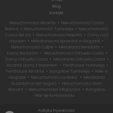
Blog
Kontakt
Nieruchomości Alicante
Nieruchomości Costa
Blanca
Nieruchomości Torrevieja
Nieruchomości
Costa del Sol
Nieruchomości Majorka
Domy nad
morzem
Mieszkania na sprzedaż w Hiszpanii
Nieruchomości Calpe
Mieszkania Benidorm
Domy Benidorm
Nieruchomości Orihuela Costa
Domy Orihuela Costa
Mieszkania Orihuela Costa
Alicante domy z basenem
Penthouse Torrevieja
Penthouse Alicante
Bungalow Torrevieja
Wille w
Hiszpanii
Nieruchomości La Mata
Mieszkania
Guardamar del Segura
Nieruchomości Gran
Alacant
Nieruchomości Villajoyosa
Bungalow
Pilar de la Horadada
Polityka Prywatności