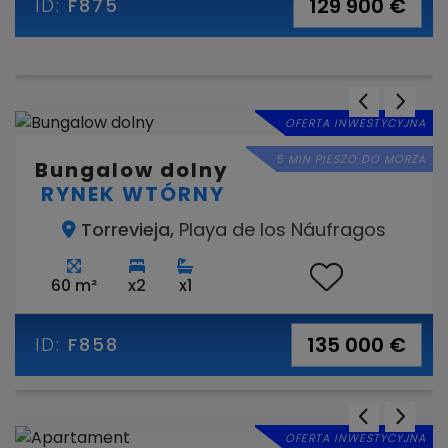
129 900 €
ID:
F875
OFERTA INWESTYCYJNA
5 MIN PIESZO DO MORZA
Bungalow dolny
RYNEK WTÓRNY
Torrevieja,
Playa de los Náufragos
60 m²
x2
x1
135 000 €
ID:
F858
OFERTA INWESTYCYJNA