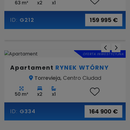
63 m²
x2
x1
159 995 €
ID:
G212
OFERTA INWESTYCYJNA
Apartament
RYNEK WTÓRNY
Torrevieja,
Centro Ciudad
50 m²
x2
x1
164 900 €
ID:
G334