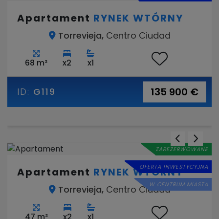
Apartament
RYNEK WTÓRNY
Torrevieja,
Centro Ciudad
68 m²
x2
x1
135 900 €
ID:
G119
ZAREZERWOWANE
OFERTA INWESTYCYJNA
Apartament
RYNEK WTÓRNY
W CENTRUM MIASTA
Torrevieja,
Centro Ciudad
47 m²
x2
x1