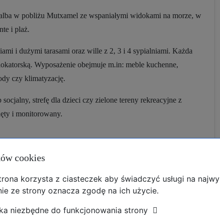
lba w pobliżu Mutxamel ze wspaniałymi widokami na morze, w
te i plaż.
ami i dużymi tarasami oraz wille z 2, 3 i 4 sypialniami. Każda
lokatorską. Wyposażenie obejmuje m.in: meble kuchenne,
ody czy klimatyzację.
ocjalny, strefę dla dzieci czy zielone tereny rekreacyjne z
ęty i monitorowany.
ków cookies
strona korzysta z ciasteczek aby świadczyć usługi na najw
ie ze strony oznacza zgodę na ich użycie.
ka niezbędne do funkcjonowania strony