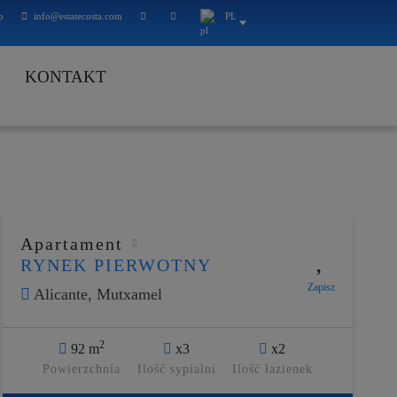
p
info@estatecosta.com
PL
G
KONTAKT
Apartament
RYNEK PIERWOTNY
Zapisz
Alicante,
Mutxamel
2
92 m
x3
x2
Powierzchnia
Ilość sypialni
Ilość łazienek