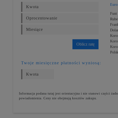
Euro
Funt 
Rube
Fran
Dola
Koro
Koro
Oblicz ratę
Koro
Polsk
Twoje miesięczne płatności wyniosą:
Informacja podana tutaj jest orientacyjna i nie stanowi części ż
powiadomienia. Ceny nie obejmują kosztów zakupu.