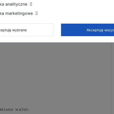
ka analityczne
state Marta Costa
zka marketingowe
mel,
eptuję wybrane
Akceptuję wszys
miana walut: