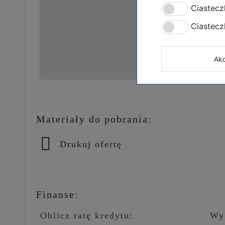
Ciastecz
Real E
Ciastec
Mutxa
Akc
Materiały do pobrania:
Drukuj ofertę
Finanse:
Oblicz ratę kredytu:
Wy