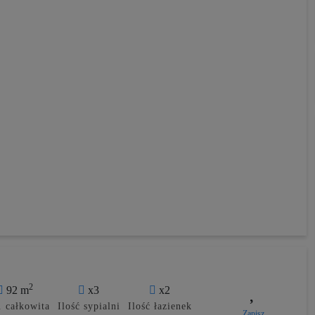
2
92 m
x3
x2
 całkowita
Ilość sypialni
Ilość łazienek
Zapisz