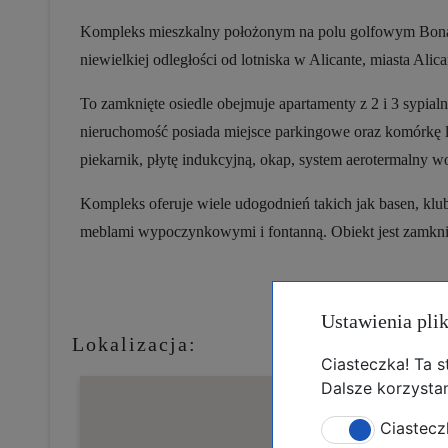
Kompleks mieszkalny położonym na polu golfowym Bona
niewielkiej odległości od lotniska w Alicante, miasta Alican
To zamknięte osiedle obejmuje apartamenty z 2 i 3 sypialni
nieruchomość posiada miejsce parkingowe oraz komórkę 
piekarnik, płytę indukcyjną, okap, system aerotermalny w
Kompleks oferuje wiele udogodnień takich jak basen, klub s
meblami wypoczynkowymi i fontanną. Obiekt jest zamkni
Ustawienia pli
Lokalizacja:
Ciasteczka! Ta 
Dalsze korzystan
Ciastecz