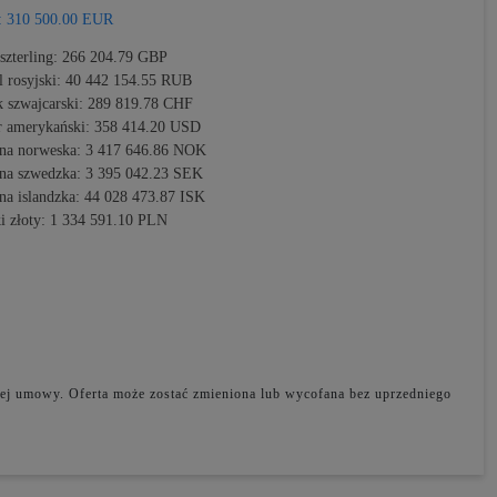
:
310 500.00 EUR
szterling:
266 204.79 GBP
l rosyjski:
40 442 154.55 RUB
k szwajcarski:
289 819.78 CHF
r amerykański:
358 414.20 USD
na norweska:
3 417 646.86 NOK
na szwedzka:
3 395 042.23 SEK
na islandzka:
44 028 473.87 ISK
i złoty:
1 334 591.10 PLN
adnej umowy. Oferta może zostać zmieniona lub wycofana bez uprzedniego