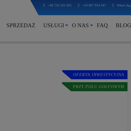
+48 730 335 905
+34 697 834 947
What's Ap
SPRZEDAŻ
USŁUGI
O NAS
FAQ
BLO
OFERTA INWESTYCYJNA
PRZY POLU GOLFOWYM