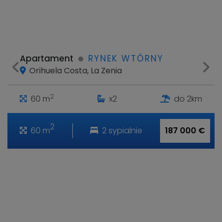
Apartament
RYNEK WTÓRNY
Orihuela Costa, La Zenia
2
60 m
x2
do 2km
2
60 m
2 sypialnie
187 000 €