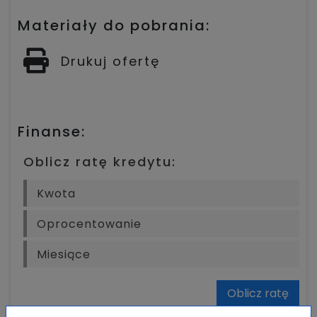
Materiały do pobrania:
Drukuj ofertę
Finanse:
Oblicz ratę kredytu:
Oblicz ratę