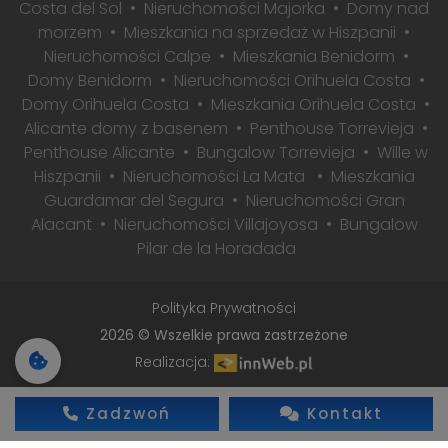
Costa del Sol
Nieruchomości Majorka
Domy nad
morzem
Mieszkania na sprzedaż w Hiszpanii
Nieruchomości Calpe
Mieszkania Benidorm
Domy Benidorm
Nieruchomości Orihuela Costa
Domy Orihuela Costa
Mieszkania Orihuela Costa
Alicante domy z basenem
Penthouse Torrevieja
Penthouse Alicante
Bungalow Torrevieja
Wille w
Hiszpanii
Nieruchomości La Mata
Mieszkania
Guardamar del Segura
Nieruchomości Gran
Alacant
Nieruchomości Villajoyosa
Bungalow
Pilar de la Horadada
Polityka Prywatności
2026 © Wszelkie prawa zastrzeżone
Realizacja:
Zadzwoń
Kontakt