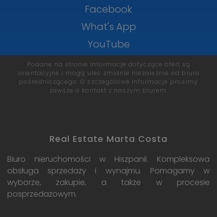
Facebook
What's App
YouTube
Podane na stronie informacje dotyczące ofert są
orientacyjne i mogą ulec zmianie niezależnie od biura
pośredniczącego. O szczegółowe informacje prosimy
zawsze o kontakt z naszym biurem.
Real Estate Marta Costa
Biuro nieruchomości w Hiszpanii. Kompleksowa
obsługa sprzedaży i wynajmu. Pomagamy w
wyborze, zakupie, a także w procesie
posprzedażowym.