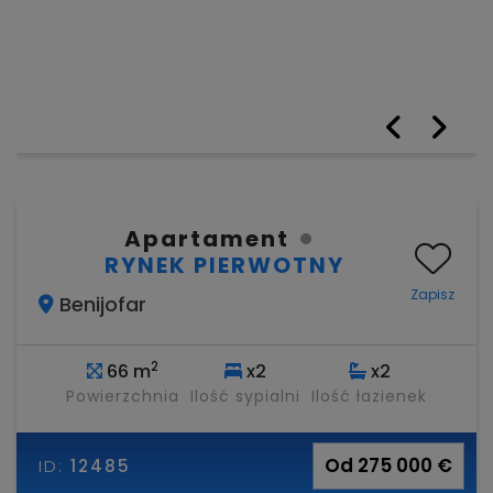
Apartament
RYNEK PIERWOTNY
Zapisz
Benijofar
2
66 m
x2
x2
Powierzchnia
Ilość sypialni
Ilość łazienek
Od 275 000 €
ID:
12485