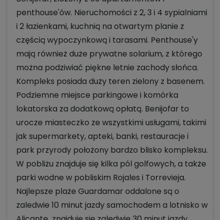
penthouse'ów. Nieruchomości z 2, 3 i 4 sypialniami
i 2 łazienkami, kuchnią na otwartym planie z
częścią wypoczynkową i tarasami. Penthouse'y
mają również duże prywatne solarium, z którego
można podziwiać piękne letnie zachody słońca.
Kompleks posiada duży teren zielony z basenem.
Podziemne miejsce parkingowe i komórka
lokatorska za dodatkową opłatą. Benijofar to
urocze miasteczko ze wszystkimi usługami, takimi
jak supermarkety, apteki, banki, restauracje i
park przyrody położony bardzo blisko kompleksu.
W pobliżu znajduje się kilka pól golfowych, a także
parki wodne w pobliskim Rojales i Torrevieja.
Najlepsze plaże Guardamar oddalone są o
zaledwie 10 minut jazdy samochodem a lotnisko w
Alicante znajduje się zaledwie 30 minut jazdy.