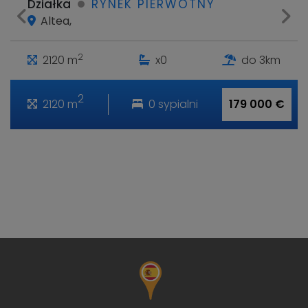
Działka
RYNEK PIERWOTNY
Altea,
2
2120 m
x0
do 3km
2
2120 m
0 sypialni
179 000 €