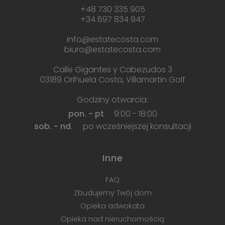
+48 730 335 905
+34 697 834 947
info@estatecosta.com
biuro@estatecosta.com
Calle Gigantes y Cabezudos 3
03189 Orihuela Costa, Villamartin Golf
Godziny otwarcia:
pon. - pt
9:00 - 18:00
sob. - nd.
po wcześniejszej konsultacji
Inne
FAQ
Zbudujemy Twój dom
Opieka adwokata
Opieka nad nieruchomością