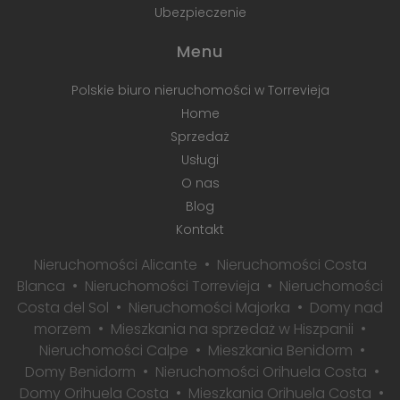
Ubezpieczenie
Menu
Polskie biuro nieruchomości w Torrevieja
Home
Sprzedaż
Usługi
O nas
Blog
Kontakt
Nieruchomości Alicante
Nieruchomości Costa
Blanca
Nieruchomości Torrevieja
Nieruchomości
Costa del Sol
Nieruchomości Majorka
Domy nad
morzem
Mieszkania na sprzedaż w Hiszpanii
Nieruchomości Calpe
Mieszkania Benidorm
Domy Benidorm
Nieruchomości Orihuela Costa
Domy Orihuela Costa
Mieszkania Orihuela Costa