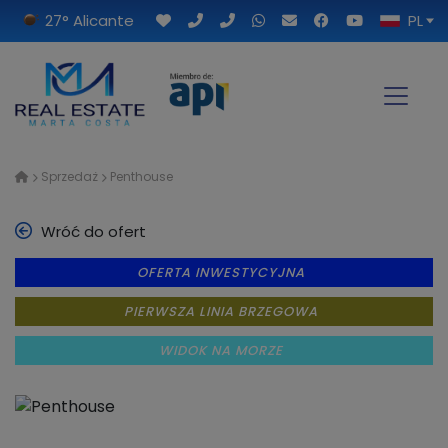
27° Alicante
PL
Sprzedaż
Penthouse
Wróć do ofert
OFERTA INWESTYCYJNA
PIERWSZA LINIA BRZEGOWA
WIDOK NA MORZE