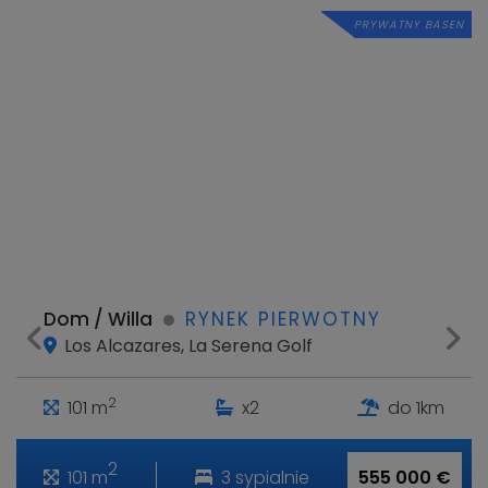
PRYWATNY BASEN
Dom / Willa
RYNEK PIERWOTNY
Los Alcazares, La Serena Golf
2
101 m
x2
do 1km
2
101 m
3 sypialnie
555 000 €