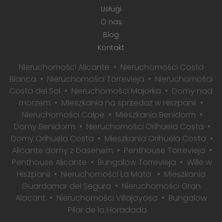
Usługi
O nas
Blog
Kontakt
Nieruchomości Alicante
Nieruchomości Costa
Blanca
Nieruchomości Torrevieja
Nieruchomości
Costa del Sol
Nieruchomości Majorka
Domy nad
morzem
Mieszkania na sprzedaż w Hiszpanii
Nieruchomości Calpe
Mieszkania Benidorm
Domy Benidorm
Nieruchomości Orihuela Costa
Domy Orihuela Costa
Mieszkania Orihuela Costa
Alicante domy z basenem
Penthouse Torrevieja
Penthouse Alicante
Bungalow Torrevieja
Wille w
Hiszpanii
Nieruchomości La Mata
Mieszkania
Guardamar del Segura
Nieruchomości Gran
Alacant
Nieruchomości Villajoyosa
Bungalow
Pilar de la Horadada