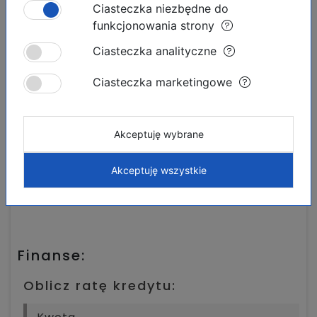
Real Estate Marta Costa
Ciasteczka niezbędne do
Aguilas,
funkcjonowania strony
Ciasteczka analityczne
Ciasteczka marketingowe
Akceptuję wybrane
Materiały do pobrania:
Akceptuję wszystkie
Drukuj ofertę
Finanse:
Oblicz ratę kredytu: