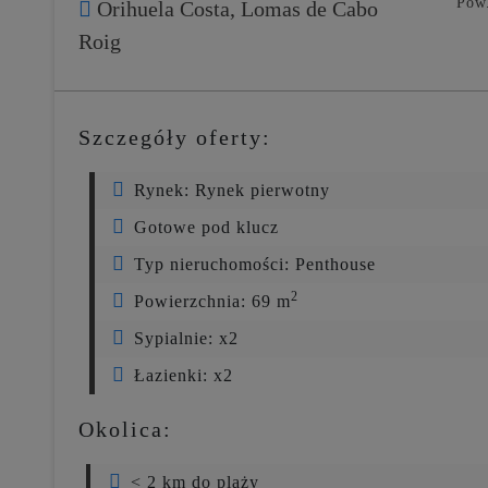
Pow.
Orihuela Costa,
Lomas de Cabo
Roig
Szczegóły oferty:
Rynek:
Rynek pierwotny
Gotowe pod klucz
Typ nieruchomości:
Penthouse
2
Powierzchnia:
69 m
Sypialnie:
x2
Łazienki:
x2
Okolica:
< 2 km do plaży