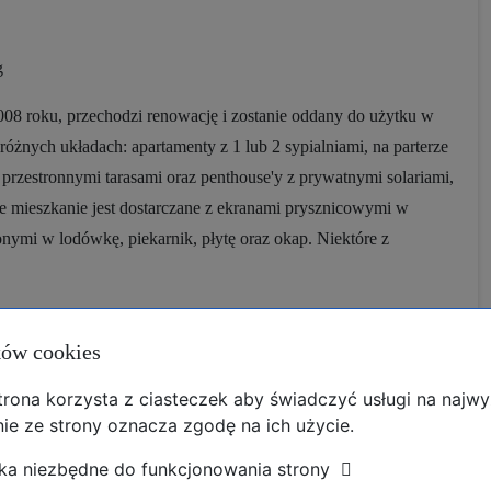
g
8 roku, przechodzi renowację i zostanie oddany do użytku w
żnych układach: apartamenty z 1 lub 2 sypialniami, na parterze
przestronnymi tarasami oraz penthouse'y z prywatnymi solariami,
e mieszkanie jest dostarczane z ekranami prysznicowymi w
ymi w lodówkę, piekarnik, płytę oraz okap. Niektóre z
jonalne podziemne miejsca parkingowe dostępne za dodatkową
ków cookies
wa położona zaledwie 2 km od wybrzeża Cabo Roig, gdzie
strona korzysta z ciasteczek aby świadczyć usługi na najw
ie ze strony oznacza zgodę na ich użycie.
ta. Okolica jest dobrze skomunikowana i oferuje szeroki zakres
andlowe.
ka niezbędne do funkcjonowania strony