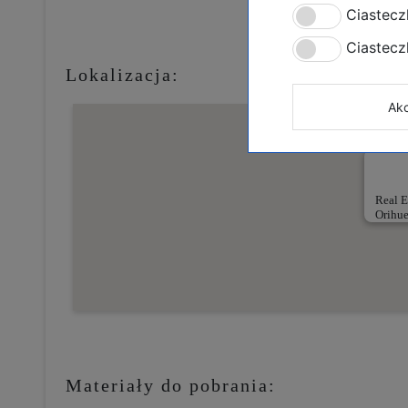
Ciastecz
Ciastec
Lokalizacja:
Akc
Real E
Orihue
Materiały do pobrania: