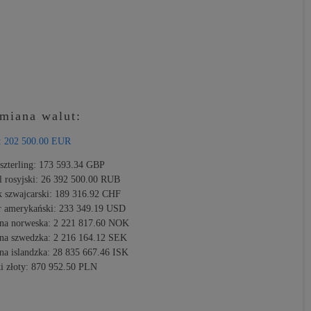
miana walut:
:
202 500.00 EUR
szterling:
173 593.34 GBP
l rosyjski:
26 392 500.00 RUB
k szwajcarski:
189 316.92 CHF
r amerykański:
233 349.19 USD
na norweska:
2 221 817.60 NOK
na szwedzka:
2 216 164.12 SEK
na islandzka:
28 835 667.46 ISK
i złoty:
870 952.50 PLN