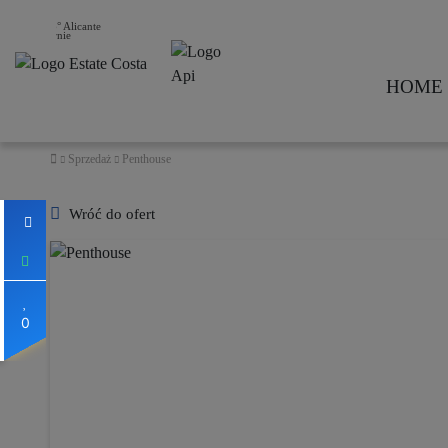
26° Alicante
HOME
Sprzedaż
Penthouse
Wróć do ofert
0