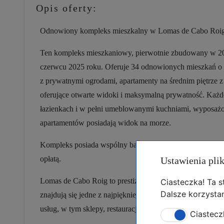
Opis oferty:
Odnowiony kompleks mieszkalny w Lomas de Cabo Roi
Ten kompleks mieszkaniowy, pierwotnie zbudowany w 200
czerwcu 2025 roku. Oferuje 34 odnowionych mieszkań o ró
z prywatnymi ogrodami, apartamenty na średnim piętrze z 
oferujące otwarte widoki i maksymalną prywatność. Każd
łazienkach i w pełni umeblowanymi kuchniami, wyposażon
apartamentów posiadają widok na morze.
Kompleks posiada wspólny basen oraz piękny ogród. Opc
opłatą.
Ustawienia pli
Lomas de Cabo Roig to prestiżowa dzielnica mieszkanio
Ciasteczka! Ta 
Dalsze korzystan
znajdują się jedne z najpiękniejszych plaż w Orihuela Cos
usług, w tym sklepy, restauracje, supermarkety i centra h
Ciastecz