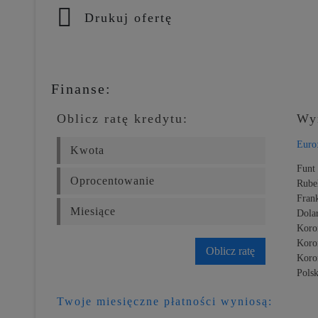
Drukuj ofertę
Finanse:
Oblicz ratę kredytu:
Wy
Euro
Funt 
Rube
Fran
Dola
Koro
Koro
Oblicz ratę
Koro
Polsk
Twoje miesięczne płatności wyniosą: