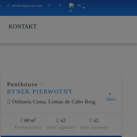
p
info@estatecosta.com
PL
G
KONTAKT
Penthouse
RYNEK PIERWOTNY
Zapisz
Orihuela Costa,
Lomas de Cabo Roig
2
69 m
x2
x2
Powierzchnia
Ilość sypialni
Ilość łazienek