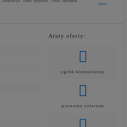
 całkowita
Ilość sypialni
Ilość łazienek
Zapisz
Atuty oferty:
ogród komunitarny
prywatne solarium