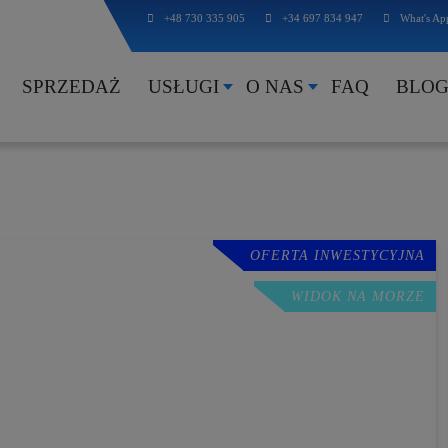
+48 730 335 905
+34 697 834 947
What's Ap
SPRZEDAŻ
USŁUGI
O NAS
FAQ
BLO
OFERTA INWESTYCYJNA
WIDOK NA MORZE