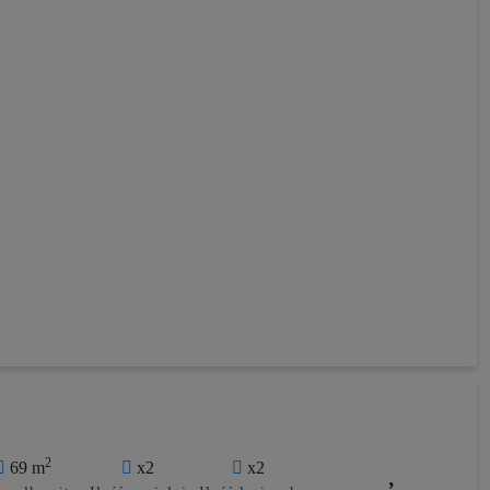
2
69 m
x2
x2