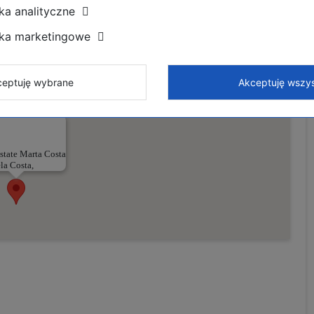
ka analityczne
zka marketingowe
eptuję wybrane
Akceptuję wszys
state Marta Costa
la Costa,