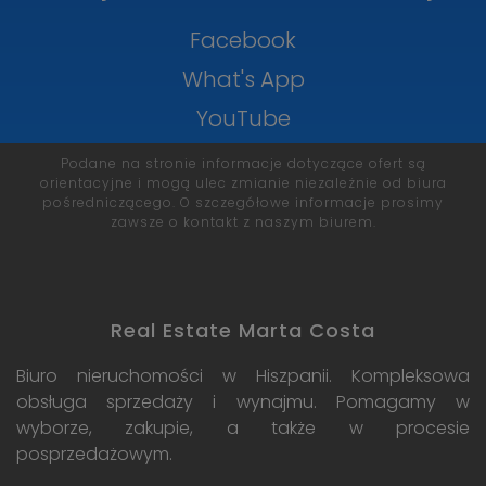
Facebook
What's App
YouTube
Podane na stronie informacje dotyczące ofert są
orientacyjne i mogą ulec zmianie niezależnie od biura
pośredniczącego. O szczegółowe informacje prosimy
zawsze o kontakt z naszym biurem.
Real Estate Marta Costa
Biuro nieruchomości w Hiszpanii. Kompleksowa
obsługa sprzedaży i wynajmu. Pomagamy w
wyborze, zakupie, a także w procesie
posprzedażowym.