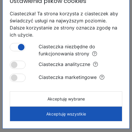
Ustawienia plików cookies
lub wycofana bez uprzedniego powiadomienia. Ceny
nie obejmują kosztów zakupu.
Ciasteczka! Ta strona korzysta z ciasteczek aby
świadczyć usługi na najwyższym poziomie.
Dalsze korzystanie ze strony oznacza zgodę na
ich użycie.
Ciasteczka niezbędne do
funkcjonowania strony
Podobne ogłoszenia
Ciasteczka analityczne
Ciasteczka marketingowe
OFERTA INWESTYCYJNA
Akceptuję wybrane
Akceptuję wszystkie