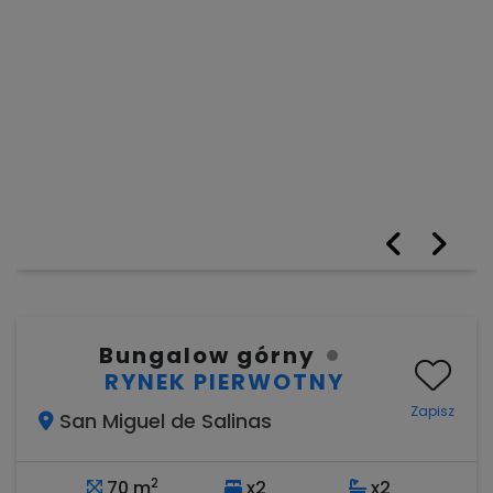
Bungalow górny
RYNEK PIERWOTNY
Zapisz
San Miguel de Salinas
2
70 m
x2
x2