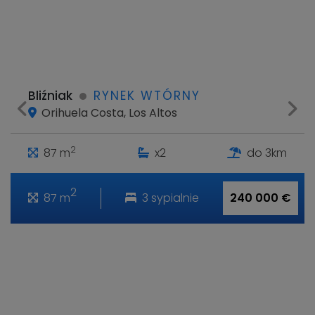
Bliźniak
RYNEK WTÓRNY
Orihuela Costa, Los Altos
2
87 m
x2
do 3km
2
87 m
3 sypialnie
240 000 €