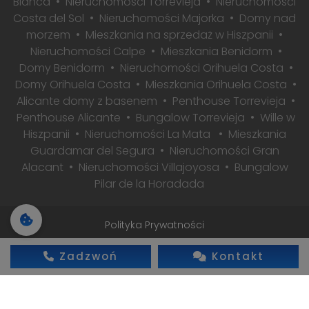
Blanca
Nieruchomości Torrevieja
Nieruchomości
Costa del Sol
Nieruchomości Majorka
Domy nad
morzem
Mieszkania na sprzedaż w Hiszpanii
Nieruchomości Calpe
Mieszkania Benidorm
Domy Benidorm
Nieruchomości Orihuela Costa
Domy Orihuela Costa
Mieszkania Orihuela Costa
Alicante domy z basenem
Penthouse Torrevieja
Penthouse Alicante
Bungalow Torrevieja
Wille w
Hiszpanii
Nieruchomości La Mata
Mieszkania
Guardamar del Segura
Nieruchomości Gran
Alacant
Nieruchomości Villajoyosa
Bungalow
Pilar de la Horadada
Polityka Prywatności
2026 © Wszelkie prawa zastrzeżone
Zadzwoń
Kontakt
Realizacja: