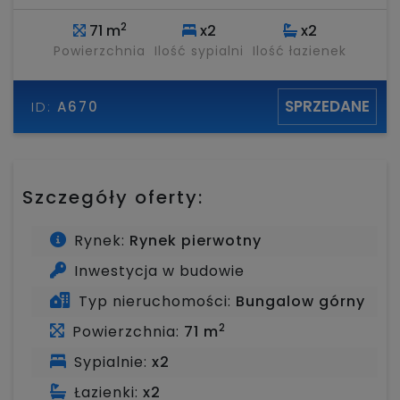
2
71 m
x2
x2
Powierzchnia
Ilość sypialni
Ilość łazienek
SPRZEDANE
ID:
A670
Szczegóły oferty:
Rynek:
Rynek pierwotny
Inwestycja w budowie
Typ nieruchomości:
Bungalow górny
2
Powierzchnia:
71 m
Sypialnie:
x2
Łazienki:
x2