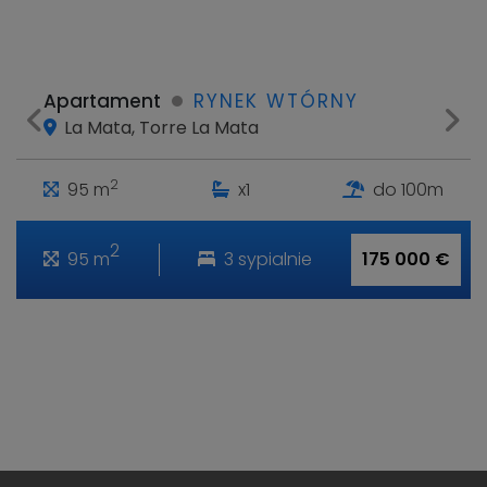
Apartament
RYNEK WTÓRNY
La Mata, Torre La Mata
2
95 m
x1
do 100m
2
95 m
3 sypialnie
175 000 €