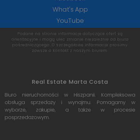
What's App
YouTube
Podane na stronie informacje dotyczące ofert są
orientacyjne i mogą ulec zmianie niezależnie od biura
pośredniczącego. O szczegółowe informacje prosimy
zawsze o kontakt z naszym biurem.
Real Estate Marta Costa
Biuro nieruchomości w Hiszpanii. Kompleksowa
obsługa sprzedaży i wynajmu. Pomagamy w
wyborze, zakupie, a także w procesie
posprzedażowym.