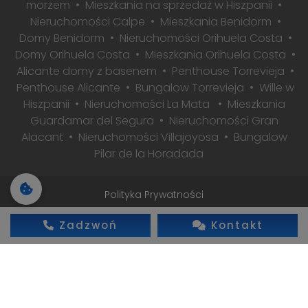
morzem
Mieszkania na sprzedaż w Hiszpanii
Nieruchomości Calpe
Mieszkania Benidorm
Domy Benidorm
Nieruchomości Orihuela Costa
Domy Orihuela Costa
Mieszkania Orihuela Costa
Alicante domy z basenem
Penthouse Torrevieja
Penthouse Alicante
Bungalow Torrevieja
Wille w
Hiszpanii
Nieruchomości La Mata
Mieszkania
Guardamar del Segura
Nieruchomości Gran
Alacant
Nieruchomości Villajoyosa
Bungalow
Pilar de la Horadada
Polityka Prywatności
2026 © Wszelkie prawa zastrzeżone
Zadzwoń
Kontakt
Realizacja: