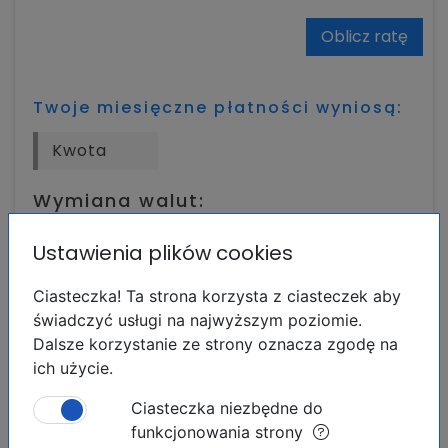
Oblicz ratę
Twoje miesięczne płatności wyniosą:
Wymiana walut:
Euro:
469 000.00 EUR
Ustawienia plików cookies
Funt szterling:
402 050.75 GBP
Rubel rosyjski:
61 126 333.33 RUB
Ciasteczka! Ta strona korzysta z ciasteczek aby
Frank szwajcarski:
438 467.34 CHF
świadczyć usługi na najwyższym poziomie.
Dolar amerykański:
540 448.24 USD
Dalsze korzystanie ze strony oznacza zgodę na
Korona norweska:
5 145 839.29 NOK
ich użycie.
Korona szwedzka:
5 132 745.55 SEK
Korona islandzka:
66 784 829.82 ISK
Ciasteczka niezbędne do
Polski złoty:
2 017 169.00 PLN
funkcjonowania strony