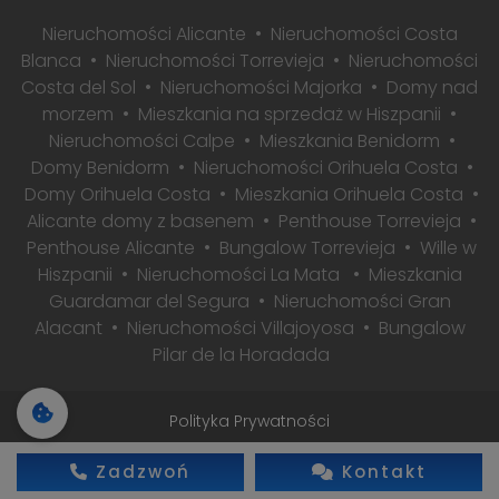
Nieruchomości Alicante
Nieruchomości Costa
Blanca
Nieruchomości Torrevieja
Nieruchomości
Costa del Sol
Nieruchomości Majorka
Domy nad
morzem
Mieszkania na sprzedaż w Hiszpanii
Nieruchomości Calpe
Mieszkania Benidorm
Domy Benidorm
Nieruchomości Orihuela Costa
Domy Orihuela Costa
Mieszkania Orihuela Costa
Alicante domy z basenem
Penthouse Torrevieja
Penthouse Alicante
Bungalow Torrevieja
Wille w
Hiszpanii
Nieruchomości La Mata
Mieszkania
Guardamar del Segura
Nieruchomości Gran
Alacant
Nieruchomości Villajoyosa
Bungalow
Pilar de la Horadada
Polityka Prywatności
2026 © Wszelkie prawa zastrzeżone
Zadzwoń
Kontakt
Realizacja: