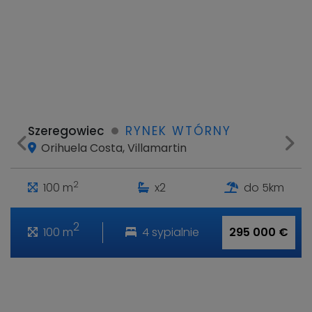
Szeregowiec
RYNEK WTÓRNY
Orihuela Costa, Villamartin
2
100 m
x2
do 5km
2
100 m
4 sypialnie
295 000 €