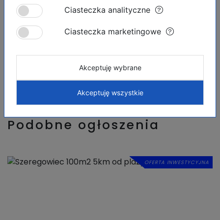
Ciasteczka analityczne
Informacja podana tutaj jest orientacyjna i nie stanowi
części żadnej umowy. Oferta może zostać zmieniona
Ciasteczka marketingowe
lub wycofana bez uprzedniego powiadomienia. Ceny
nie obejmują kosztów zakupu.
Akceptuję wybrane
Akceptuję wszystkie
Podobne ogłoszenia
OFERTA INWESTYCYJNA