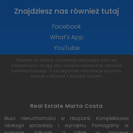
Znajdziesz nas również tutaj
Facebook
What's App
YouTube
Podane na stronie informacje dotyczące ofert są
orientacyjne i mogą ulec zmianie niezależnie od biura
pośredniczącego. O szczegółowe informacje prosimy
zawsze o kontakt z naszym biurem.
Real Estate Marta Costa
Biuro nieruchomości w Hiszpanii. Kompleksowa
obsługa sprzedaży i wynajmu. Pomagamy w
wyborze, zakupie, a także w procesie