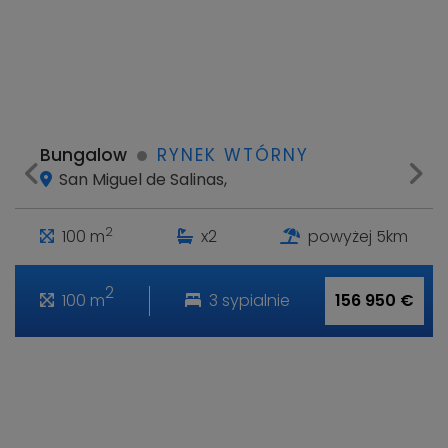
Bungalow
RYNEK WTÓRNY
San Miguel de Salinas,
2
100 m
x2
powyżej 5km
2
100 m
3 sypialnie
156 950 €