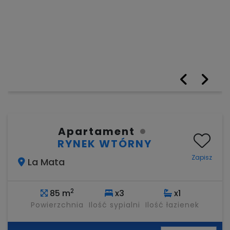
Apartament
RYNEK WTÓRNY
Zapisz
La Mata
2
85 m
x3
x1
Powierzchnia
Ilość sypialni
Ilość łazienek