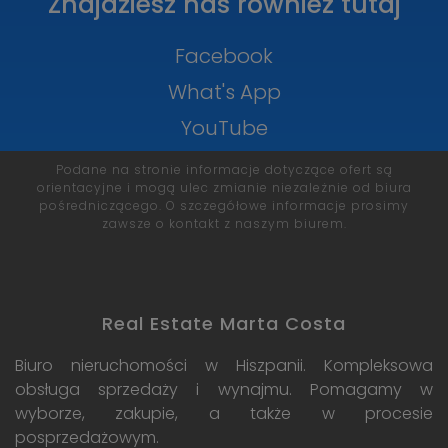
Znajdziesz nas również tutaj
Facebook
What's App
YouTube
Podane na stronie informacje dotyczące ofert są
orientacyjne i mogą ulec zmianie niezależnie od biura
pośredniczącego. O szczegółowe informacje prosimy
zawsze o kontakt z naszym biurem.
Real Estate Marta Costa
Biuro nieruchomości w Hiszpanii. Kompleksowa
obsługa sprzedaży i wynajmu. Pomagamy w
wyborze, zakupie, a także w procesie
posprzedażowym.