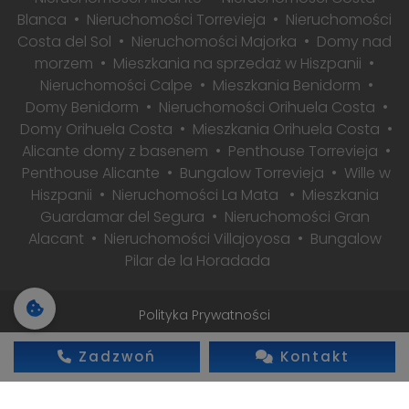
Blanca
Nieruchomości Torrevieja
Nieruchomości
Costa del Sol
Nieruchomości Majorka
Domy nad
morzem
Mieszkania na sprzedaż w Hiszpanii
Nieruchomości Calpe
Mieszkania Benidorm
Domy Benidorm
Nieruchomości Orihuela Costa
Domy Orihuela Costa
Mieszkania Orihuela Costa
Alicante domy z basenem
Penthouse Torrevieja
Penthouse Alicante
Bungalow Torrevieja
Wille w
Hiszpanii
Nieruchomości La Mata
Mieszkania
Guardamar del Segura
Nieruchomości Gran
Alacant
Nieruchomości Villajoyosa
Bungalow
Pilar de la Horadada
Polityka Prywatności
2026 © Wszelkie prawa zastrzeżone
Zadzwoń
Kontakt
Realizacja: