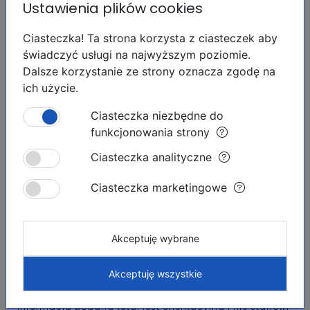
Oblicz ratę
Ustawienia plików cookies
Ciasteczka! Ta strona korzysta z ciasteczek aby
Twoje miesięczne płatności wyniosą:
świadczyć usługi na najwyższym poziomie.
Dalsze korzystanie ze strony oznacza zgodę na
ich użycie.
Wymiana walut:
Ciasteczka niezbędne do
funkcjonowania strony
Euro:
269 000.00 EUR
Ciasteczka analityczne
Funt szterling:
230 625.08 GBP
Rubel rosyjski:
35 036 842.42 RUB
Ciasteczka marketingowe
Frank szwajcarski:
251 083.80 CHF
Dolar amerykański:
310 510.21 USD
Korona norweska:
2 960 859.92 NOK
Korona szwedzka:
2 941 276.52 SEK
Akceptuję wybrane
Korona islandzka:
38 143 830.83 ISK
Polski złoty:
1 156 215.80 PLN
Akceptuję wszystkie
Informacja podana tutaj jest orientacyjna i nie stanowi