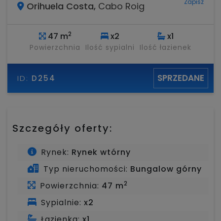
Zapisz
Orihuela Costa,
Cabo Roig
2
47 m
x2
x1
Powierzchnia
Ilość sypialni
Ilość łazienek
SPRZEDANE
ID:
D254
Szczegóły oferty:
Rynek:
Rynek wtórny
Typ nieruchomości:
Bungalow górny
2
Powierzchnia:
47 m
Sypialnie:
x2
Łazienka:
x1