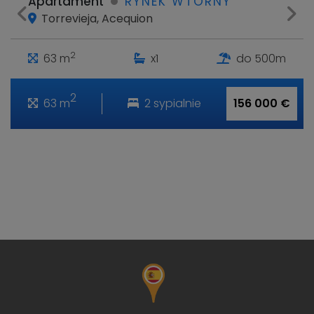
Apartament
RYNEK WTÓRNY
Torrevieja, Acequion
2
63 m
x1
do 500m
2
63 m
2 sypialnie
156 000 €