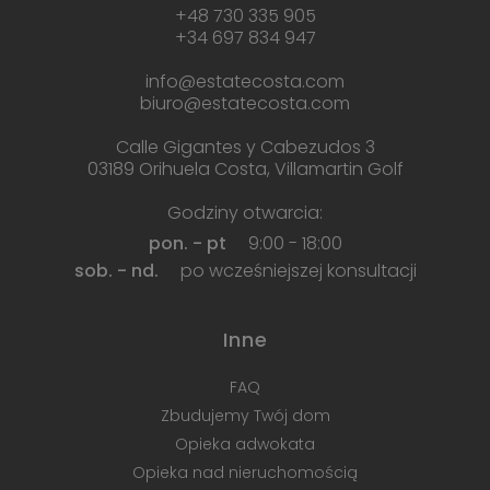
+48 730 335 905
+34 697 834 947
info@estatecosta.com
biuro@estatecosta.com
Calle Gigantes y Cabezudos 3
03189 Orihuela Costa, Villamartin Golf
Godziny otwarcia:
pon. - pt
9:00 - 18:00
sob. - nd.
po wcześniejszej konsultacji
Inne
FAQ
Zbudujemy Twój dom
Opieka adwokata
Opieka nad nieruchomością