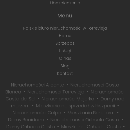
Ubezpieczenie
Menu
Polskie biuro nieruchomości w Torrevieja
Home
Sprzedaż
Usługi
O nas
Blog
Kontakt
Nieruchomości Alicante
Nieruchomości Costa
Blanca
Nieruchomości Torrevieja
Nieruchomości
Costa del Sol
Nieruchomości Majorka
Domy nad
morzem
Mieszkania na sprzedaż w Hiszpanii
Nieruchomości Calpe
Mieszkania Benidorm
Domy Benidorm
Nieruchomości Orihuela Costa
Domy Orihuela Costa
Mieszkania Orihuela Costa