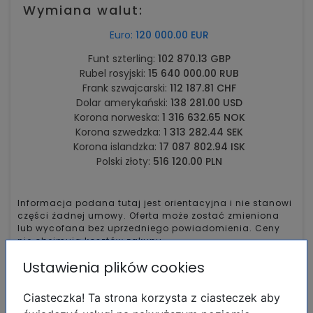
Wymiana walut:
Euro:
120 000.00 EUR
Funt szterling:
102 870.13 GBP
Rubel rosyjski:
15 640 000.00 RUB
Frank szwajcarski:
112 187.81 CHF
Dolar amerykański:
138 281.00 USD
Korona norweska:
1 316 632.65 NOK
Korona szwedzka:
1 313 282.44 SEK
Korona islandzka:
17 087 802.94 ISK
Polski złoty:
516 120.00 PLN
Informacja podana tutaj jest orientacyjna i nie stanowi
części żadnej umowy. Oferta może zostać zmieniona
lub wycofana bez uprzedniego powiadomienia. Ceny
nie obejmują kosztów zakupu.
Ustawienia plików cookies
Ciasteczka! Ta strona korzysta z ciasteczek aby