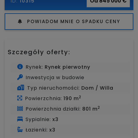
Od 845 000 €
ID:
10315
POWIADOM MNIE O SPADKU CENY
Szczegóły oferty:
Rynek:
Rynek pierwotny
Inwestycja w budowie
Typ nieruchomości:
Dom / Willa
2
Powierzchnia:
190 m
2
Powierzchnia działki:
801 m
Sypialnie:
x3
Łazienki:
x3