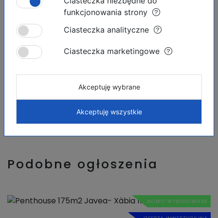
Ciasteczka niezbędne do
Korona szwedzka:
9 247 697.20 SEK
funkcjonowania strony
Korona islandzka:
120 326 612.37 ISK
Polski złoty:
3 634 345.00 PLN
Ciasteczka analityczne
Ciasteczka marketingowe
Informacja podana tutaj jest orientacyjna i nie stanowi
części żadnej umowy. Oferta może zostać zmieniona
lub wycofana bez uprzedniego powiadomienia. Ceny
nie obejmują kosztów zakupu.
Akceptuję wybrane
Akceptuję wszystkie
Podobne ogłoszenia
NOWO WYBUDOWANE