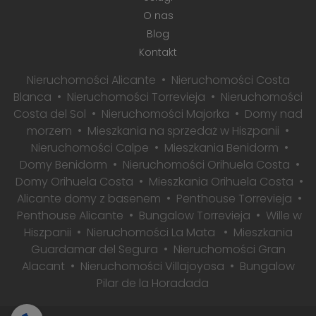
O nas
Blog
Kontakt
Nieruchomości Alicante
Nieruchomości Costa
Blanca
Nieruchomości Torrevieja
Nieruchomości
Costa del Sol
Nieruchomości Majorka
Domy nad
morzem
Mieszkania na sprzedaż w Hiszpanii
Nieruchomości Calpe
Mieszkania Benidorm
Domy Benidorm
Nieruchomości Orihuela Costa
Domy Orihuela Costa
Mieszkania Orihuela Costa
Alicante domy z basenem
Penthouse Torrevieja
Penthouse Alicante
Bungalow Torrevieja
Wille w
Hiszpanii
Nieruchomości La Mata
Mieszkania
Guardamar del Segura
Nieruchomości Gran
Alacant
Nieruchomości Villajoyosa
Bungalow
Pilar de la Horadada