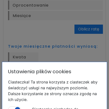
Oblicz ratę
Twoje miesięczne płatności wyniosą:
Wymiana walut:
Ustawienia plików cookies
Euro:
845 000.00 EUR
Ciasteczka! Ta strona korzysta z ciasteczek aby
Funt szterling:
724 377.14 GBP
świadczyć usługi na najwyższym poziomie.
Rubel rosyjski:
110 131 666.67 RUB
Dalsze korzystanie ze strony oznacza zgodę na
Frank szwajcarski:
789 989.13 CHF
ich użycie.
Dolar amerykański:
973 728.70 USD
Korona norweska:
9 271 288.27 NOK