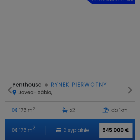
OFERTA INWESTYCYJNA
Penthouse
RYNEK PIERWOTNY
Javea- Xàbia,
2
175 m
x2
do 1km
2
175 m
3 sypialnie
545 000 €