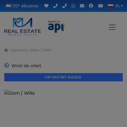
25° Alicante
PL
Sprzedaż
Dom / Willa
Wróć do ofert
PRYWATNY BASEN