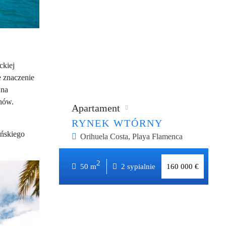
ckiej
 znaczenie
 na
chów.
Apartament
RYNEK WTÓRNY
ańskiego
Orihuela Costa, Playa Flamenca
2
2
50 m
x1
do 2km
50 m
2 sypialnie
160 000 €