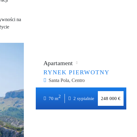
tywności na
życie
Apartament
RYNEK PIERWOTNY
Santa Pola, Centro
2
2
70 m
x2
do 600m
70 m
2 sypialnie
248 000 €