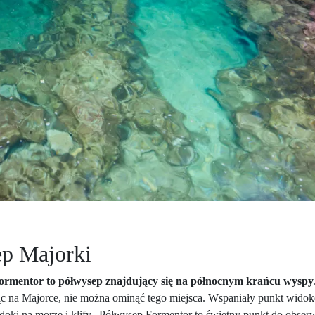
ep Majorki
ormentor to półwysep znajdujący się na północnym krańcu wyspy
dąc na Majorce, nie można ominąć tego miejsca. Wspaniały punkt widok
doki na morze i klify. Półwysep Formentor to świetny punkt do obserw