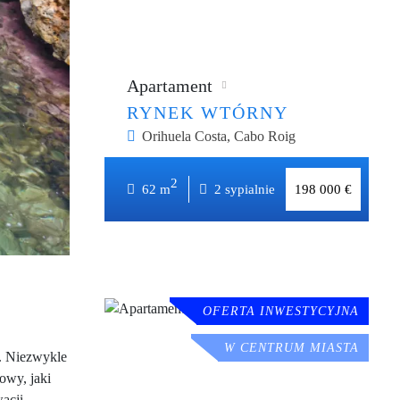
Apartament
RYNEK WTÓRNY
Orihuela Costa, Cabo Roig
2
2
62 m
x1
do 500m
62 m
2 sypialnie
198 000 €
OFERTA INWESTYCYJNA
W CENTRUM MIASTA
. Niezwykle
owy, jaki
acji