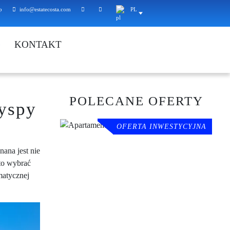
p
info@estatecosta.com
PL
G
KONTAKT
POLECANE OFERTY
yspy
OFERTA INWESTYCYJNA
ana jest nie
rto wybrać
imatycznej