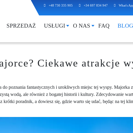
+48 730 335 905
+34 697 834 947
What's Ap
SPRZEDAŻ
USŁUGI
O NAS
FAQ
BLO
ajorce? Ciekawe atrakcje w
 do poznania fantastycznych i urokliwych miejsc tej wyspy. Majorka zn
czystą wodą, ale również z bogatej historii i kultury. Zdecydowanie wa
z krótki poradnik, a dowiesz się, gdzie warto się udać, będąc na tej kl