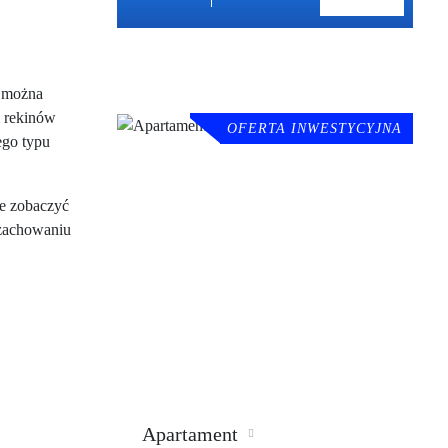
ć można
m rekinów
OFERTA INWESTYCYJNA
ego typu
że zobaczyć
 zachowaniu
Apartament