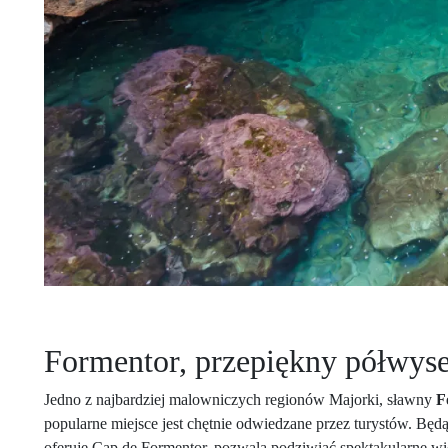
Formentor, przepiękny półwys
Jedno z najbardziej malowniczych regionów Majorki, sławny
F
popularne miejsce jest chętnie odwiedzane przez turystów. Bę
oferuje Cap de Formentor, pozwala podziwiać spektakularne wi