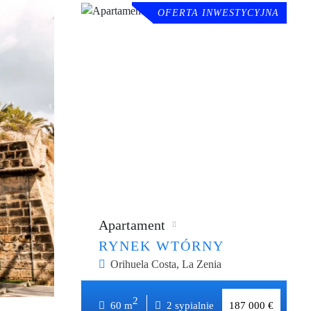
OFERTA INWESTYCYJNA
Apartament
RYNEK WTÓRNY
Orihuela Costa, La Zenia
2
2
60 m
x2
do 2km
60 m
2 sypialnie
187 000 €