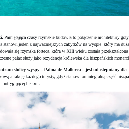
i.
Pamiętająca czasy rzymskie budowla to połączenie architektury goty
 stanowi jeden z najważniejszych zabytków na wyspie, który ma duże
jdowała się rzymska forteca, która w XIII wieku została przekształcona
czesne pałac służy jako rezydencja królewska dla hiszpańskich monar
ntrum stolicy wyspy – Palma de Mallorca – jest udostępniany dla
ową atrakcję każdego turysty, gdyż stanowi on integralną część hiszp
 intrygującej historii.