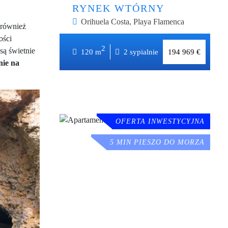
RYNEK WTÓRNY
Orihuela Costa, Playa Flamenca
 również
ości
2
2
są świetnie
120 m
x2
do 700m
120 m
2 sypialnie
194 969 €
nie na
OFERTA INWESTYCYJNA
5 MIN PIESZO DO MORZA