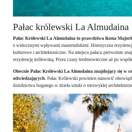
Pałac królewski La Almudaina
Pałac Królewski La Almudaina to prawdziwa ikona Majork
z widocznymi wpływami mauretańskimi. Historyczna rezydencja
kulturowe i architektoniczne. Na miejscu pałacu pierwotnie zna
rezydencję królewską. Przez czasy średniowieczne aż po współ
Obecnie Pałac Królewski La Almudaina znajdujący się w ce
odwiedzających
. Pałac Królewski powinien stanowić obowiązk
dziedzictwa bogatego w dzieła sztuki o niezwykłej architekturze i