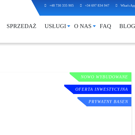
+48 730 335 905
+34 697 834 947
What's Ap
SPRZEDAŻ
USŁUGI
O NAS
FAQ
BLO
NOWO WYBUDOWANE
OFERTA INWESTYCYJNA
PRYWATNY BASEN