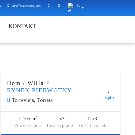
p
info@estatecosta.com
PL
G
KONTAKT
Dom / Willa
RYNEK PIERWOTNY
Zapisz
Torrevieja,
Torreta
2
105 m
x3
x3
Powierzchnia
Ilość sypialni
Ilość łazienek