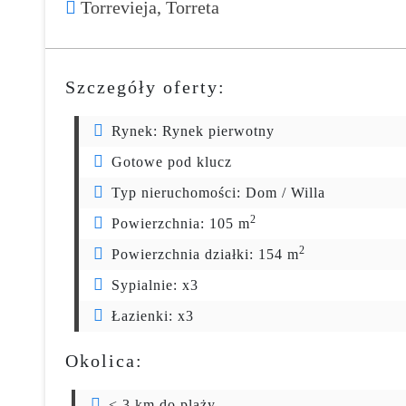
Torrevieja,
Torreta
Szczegóły oferty:
Rynek:
Rynek pierwotny
Gotowe pod klucz
Typ nieruchomości:
Dom / Willa
2
Powierzchnia:
105 m
2
Powierzchnia działki:
154 m
Sypialnie:
x3
Łazienki:
x3
Okolica:
< 3 km do plaży