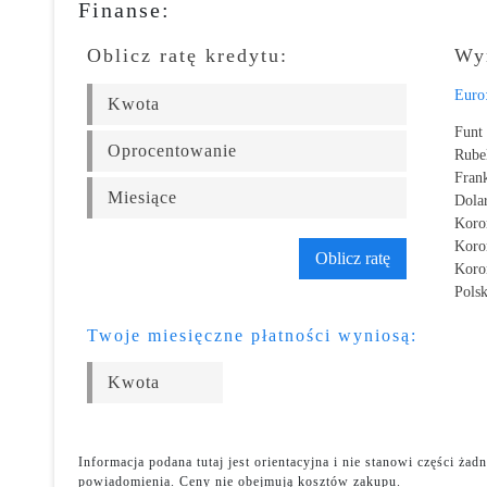
Finanse:
Oblicz ratę kredytu:
Wy
Euro
Funt 
Rube
Fran
Dola
Koro
Koro
Oblicz ratę
Koro
Polsk
Twoje miesięczne płatności wyniosą:
Informacja podana tutaj jest orientacyjna i nie stanowi części ż
powiadomienia. Ceny nie obejmują kosztów zakupu.