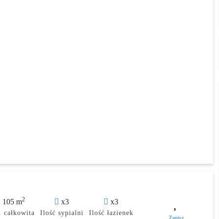
2
105 m
x3
x3
 całkowita
Ilość sypialni
Ilość łazienek
Zapisz