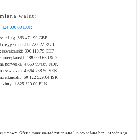
miana walut:
:
424 000.00 EUR
szterling:
363 471.99 GBP
l rosyjski:
55 312 727.27 RUB
k szwajcarski:
396 119.79 CHF
r amerykański:
489 099.68 USD
na norweska:
4 659 994.89 NOK
na szwedzka:
4 664 758.50 SEK
na islandzka:
60 122 529.64 ISK
i złoty:
1 825 320.00 PLN
adnej umowy. Oferta może zostać zmieniona lub wycofana bez uprzedniego